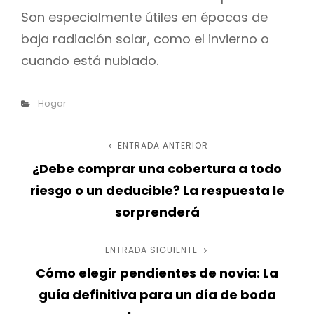
Son especialmente útiles en épocas de
baja radiación solar, como el invierno o
cuando está nublado.
Categorías
Hogar
Navegación
ENTRADA ANTERIOR
Entrada
¿Debe comprar una cobertura a todo
anterior
de
riesgo o un deducible? La respuesta le
entradas
sorprenderá
ENTRADA SIGUIENTE
Entrada
Cómo elegir pendientes de novia: La
siguiente
guía definitiva para un día de boda