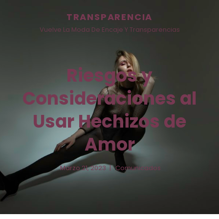
TRANSPARENCIA
Vuelve La Moda De Encaje Y Transparencias
Riesgos y
Consideraciones al
r
Usar Hechizos de
Amor
Marzo 21, 2023
Comunicados