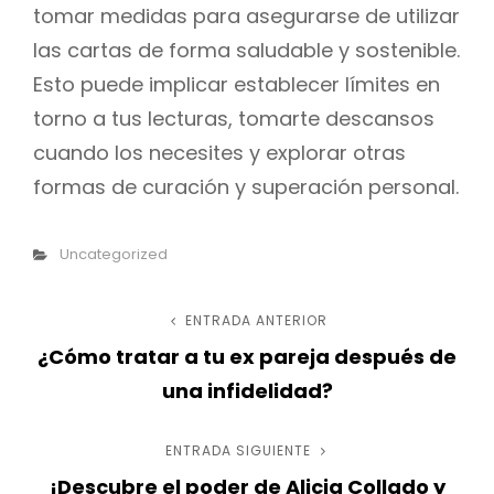
tomar medidas para asegurarse de utilizar
las cartas de forma saludable y sostenible.
Esto puede implicar establecer límites en
torno a tus lecturas, tomarte descansos
cuando los necesites y explorar otras
formas de curación y superación personal.
Categorías
Uncategorized
Navegación
ENTRADA ANTERIOR
Entrada
¿Cómo tratar a tu ex pareja después de
anterior
de
una infidelidad?
entradas
ENTRADA SIGUIENTE
Entrada
¡Descubre el poder de Alicia Collado y
siguiente