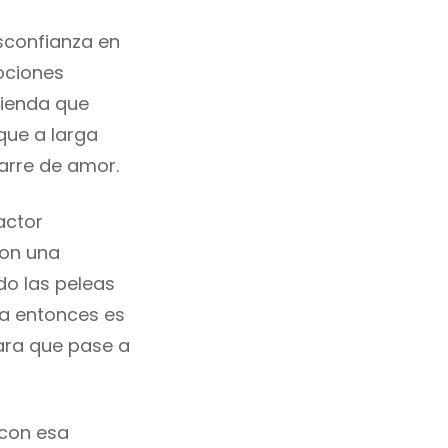
sconfianza en
mociones
mienda que
que a larga
arre de amor.
actor
con una
do las peleas
ga entonces es
ara que pase a
 con esa