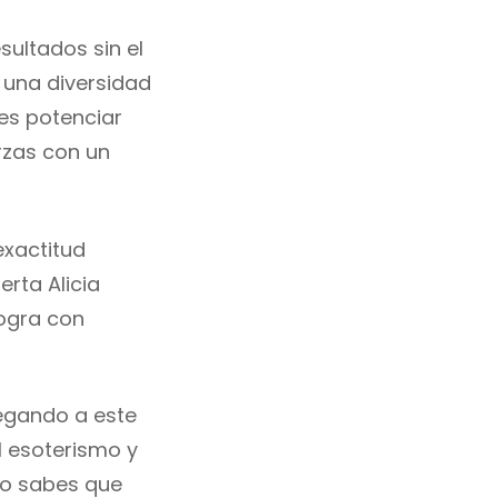
ultados sin el
 una diversidad
es potenciar
rzas con un
exactitud
rta Alicia
logra con
legando a este
l esoterismo y
no sabes que