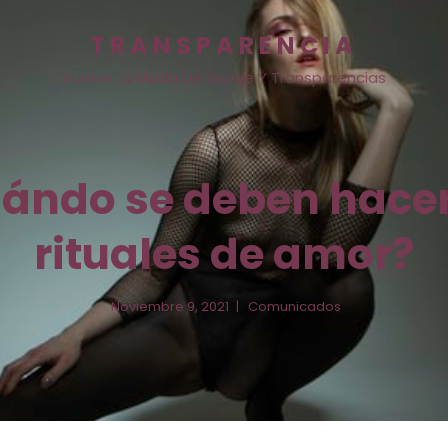
TRANSPARENCIA
Vuelve La Moda De Encaje Y Transparencias
ándo se deben hacer
rituales de amor?
Noviembre 9, 2021
Comunicados