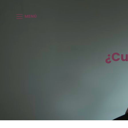
MENÚ
¿Cu