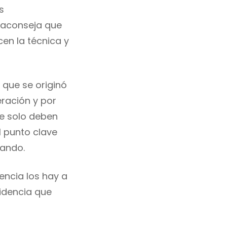
s
 aconseja que
en la técnica y
 que se originó
ración y por
ue solo deben
l punto clave
tando.
encia los hay a
idencia que