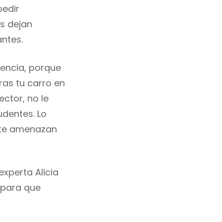
pedir
os dejan
ntes.
iencia, porque
ras tu carro en
ctor, no le
udentes. Lo
 te amenazan
xperta Alicia
 para que