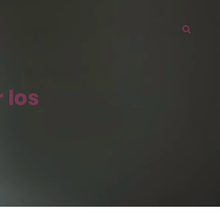
Busca
 los