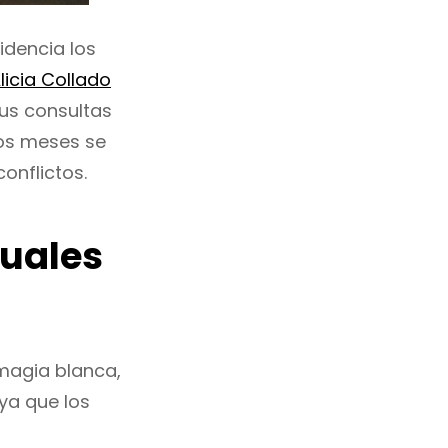
idencia los
licia Collado
sus consultas
los meses se
onflictos.
tuales
magia blanca,
ya que los