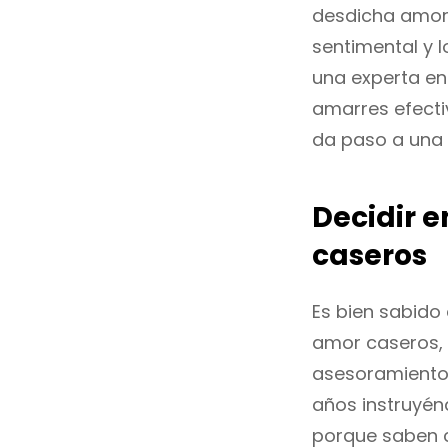
desdicha amoro
sentimental y 
una experta en
amarres efectiv
da paso a una 
Decidir e
caseros
Es bien sabido 
amor caseros, 
asesoramiento 
años instruyén
porque saben c