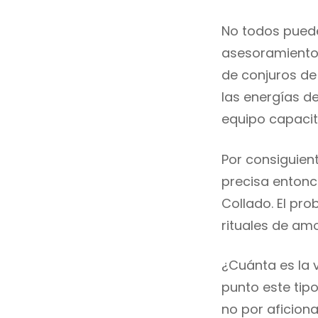
No todos puede
asesoramiento 
de conjuros de
las energías d
equipo capaci
Por consiguient
precisa entonc
Collado. El pro
rituales de amo
¿Cuánta es la 
punto este tip
no por aficion